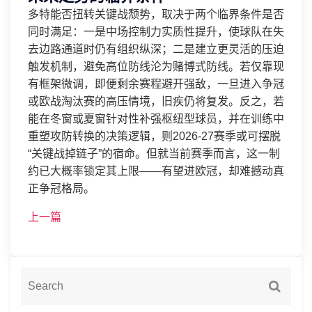
多特能否扭转关键战颓势，取决于两个临界条件是否
同时满足：一是中场控制力实质性提升，使球队在失
去边路通道时仍有组织纵深；二是建立更灵活的压迫
触发机制，避免高位防线沦为赌博式防线。若仅靠现
有框架微调，即便剩余赛程避开强敌，一旦进入争冠
或欧战淘汰赛的高压情境，旧疾仍将复发。反之，若
能在冬窗或夏窗针对性补强枢纽型球员，并在训练中
重塑攻防转换的决策逻辑，则2026-27赛季或可摆脱
“关键战掉链子”的宿命。但就当前赛季而言，这一制
约已大概率锁定其上限——有望进欧冠，却难撼动真
正争冠格局。
上一篇