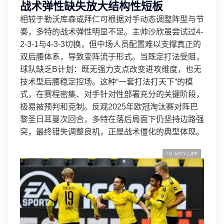
战术弹性缺失放大结构性短板
相较于勒沃库森或拜仁可根据对手动态调整阵型与节
奏，多特的战术弹性明显不足。主帅沙欣虽尝试过4-
2-3-1与4-3-3切换，但中场人员配置难以支撑真正的
双后腰体系，导致变阵流于形式。当既定打法受阻，
球队缺乏B计划：既无强力支点改变进攻维度，也无
技术型后腰稳定控场。这种“一套打法打天下”的模
式，在赛程密集、对手针对性部署充分的关键阶段，
极易被预判和克制。反观2025年欧冠淘汰赛对阵巴
黎圣日耳曼次回合，多特在落后局面下仍坚持边路强
突，最终错失调整良机，正是战术僵化的典型体现。