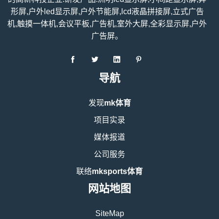
形屏,户外led显示屏,户外节能屏,lcd液晶拼接屏,立式广告
机,触摸一体机,会议平板,广告机,室外大屏,全彩显示屏,户外
广告屏。
导航
发现
mk体育
项目实录
媒体报道
公司服务
联络
mksports体育
网站地图
SiteMap