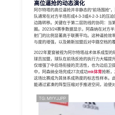
高位逼抢的动态演化
阿尔特塔的高位逼抢并非静态的“前场围抢”
队通常在对方半场形成4-3-3或4-2-3-
边路转移。关键在于第二层防线的协同：当
圈。2023/24赛季数据显示，阿森纳在对
射门的比例显著高于联赛平均。这种逼抢效
与度的增强，以及赖斯加盟后对中路空档的
2022年夏窗被视为阿尔特塔战术体系成型
球员加盟，球队在前场反抢的执行力大幅提
仅增强了中后场衔接的灵活性，也为边后卫提
中，阿森纳全场完成27次成功
mk体育
抢断，
这场比赛成为其体系成熟度的标志性样本。
能通过紧凑的阵型压缩对手推进空间，迫使