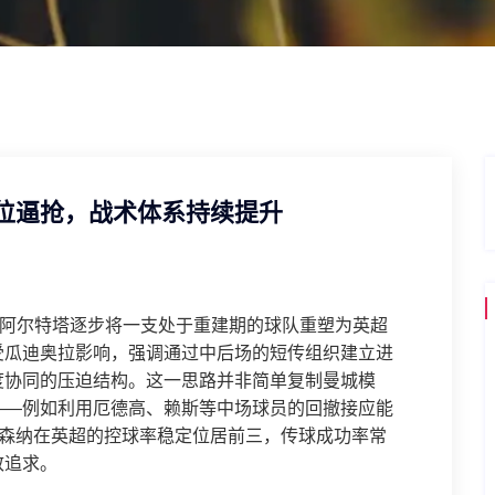
位逼抢，战术体系持续提升
尔·阿尔特塔逐步将一支处于重建期的球队重塑为英超
受瓜迪奥拉影响，强调通过中后场的短传组织建立进
度协同的压迫结构。这一思路并非简单复制曼城模
——例如利用厄德高、赖斯等中场球员的回撤接应能
，阿森纳在英超的控球率稳定位居前三，传球成功率常
致追求。