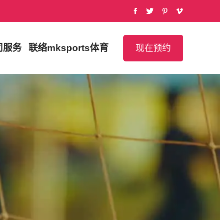
司服务
联络
mksports体育
现在预约