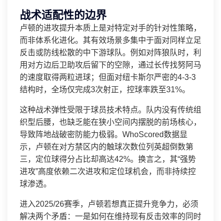
战术适配性的边界
卢顿的进攻提升本质上是对特定对手的针对性策略，
而非体系化进化。其有效场景多集中于面对同样立足
反击或防线松散的中下游球队。例如对阵狼队时，利
用对方边后卫助攻后留下的空隙，通过长传找努阿马
的速度取得两粒进球；但面对纽卡斯尔严密的4-3-3
结构时，全场仅完成3次射正，控球率跌至31%。
这种战术弹性受限于球员技术特点。队内没有传统组
织型后腰，也缺乏能在狭小空间内摆脱的前场核心，
导致阵地战破密防能力极弱。WhoScored数据显
示，卢顿在对方禁区内的触球次数位列英超倒数第
三，定位球得分占比却高达42%。换言之，其“强势
进攻”高度依赖二次进攻和定位球机会，而非持续控
球渗透。
进入2025/26赛季，卢顿若想真正提升竞争力，必须
解决两个矛盾：一是如何在维持现有反击效率的同时