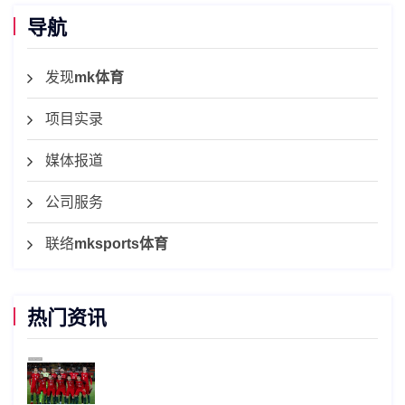
导航
发现
mk体育
项目实录
媒体报道
公司服务
联络
mksports体育
热门资讯