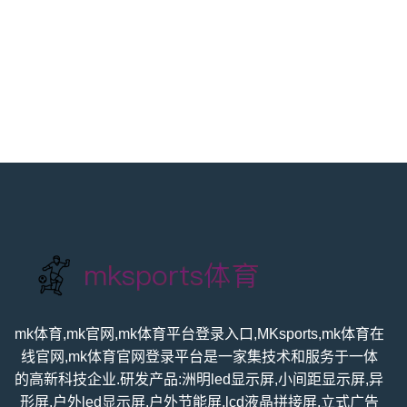
mk体育,mk官网,mk体育平台登录入口,MKsports,mk体育在
线官网,mk体育官网登录平台是一家集技术和服务于一体
的高新科技企业.研发产品:洲明led显示屏,小间距显示屏,异
形屏,户外led显示屏,户外节能屏,lcd液晶拼接屏,立式广告