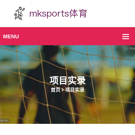
项目实录
首页
项目实录