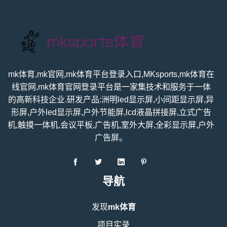
mk体育,mk官网,mk体育平台登录入口,MKsports,mk体育在
线官网,mk体育官网登录平台是一家集技术和服务于一体
的高新科技企业.研发产品:洲明led显示屏,小间距显示屏,异
形屏,户外led显示屏,户外节能屏,lcd液晶拼接屏,立式广告
机,触摸一体机,会议平板,广告机,室外大屏,全彩显示屏,户外
广告屏。
导航
发现
mk体育
项目实录