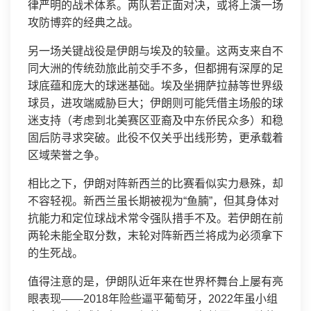
律严明的战术体系。两队若正面对决，或将上演一场
攻防博弈的经典之战。
另一场关键战役是伊朗与埃及的较量。这两支来自不
同大洲的传统劲旅此前交手不多，但都拥有深厚的足
球底蕴和庞大的球迷基础。埃及坐拥萨拉赫等世界级
球员，进攻端威胁巨大；伊朗则可能凭借主场般的球
迷支持（考虑到北美赛区亚裔及中东侨民众多）和稳
固后防寻求突破。此役不仅关乎出线形势，更承载着
区域荣誉之争。
相比之下，伊朗对阵新西兰的比赛看似实力悬殊，却
不容轻视。新西兰虽长期被视为“鱼腩”，但其身体对
抗能力和定位球战术常令强队措手不及。若伊朗在前
两轮未能全取分数，末轮对阵新西兰将成为必须拿下
的生死战。
值得注意的是，伊朗队近年来在世界杯舞台上屡有亮
眼表现——2018年险些逼平葡萄牙，2022年虽小组