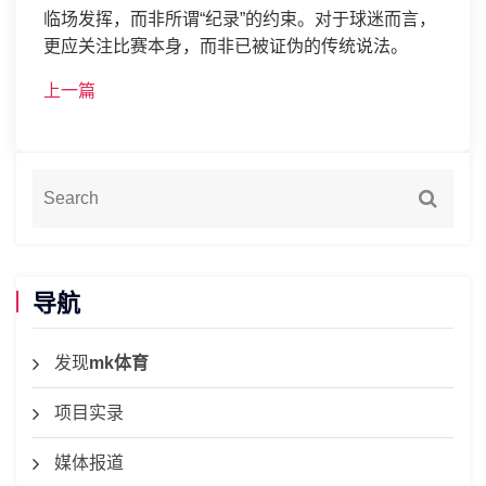
临场发挥，而非所谓“纪录”的约束。对于球迷而言，
更应关注比赛本身，而非已被证伪的传统说法。
上一篇
导航
发现
mk体育
项目实录
媒体报道