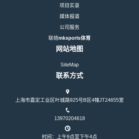
项目实录
媒体报道
公司服务
联络
mksports体育
网站地图
SiteMap
联系方式
上海市嘉定工业区叶城路925号B区4幢JT24655室
13970204618
时间：上午9点至下午4点