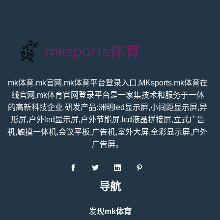
mk体育,mk官网,mk体育平台登录入口,MKsports,mk体育在
线官网,mk体育官网登录平台是一家集技术和服务于一体
的高新科技企业.研发产品:洲明led显示屏,小间距显示屏,异
形屏,户外led显示屏,户外节能屏,lcd液晶拼接屏,立式广告
机,触摸一体机,会议平板,广告机,室外大屏,全彩显示屏,户外
广告屏。
导航
发现
mk体育