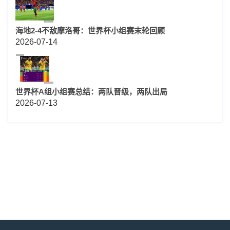
海地2-4不敌摩洛哥：世界杯小组赛末轮回顾
2026-07-14
世界杯A组小组赛总结：两队晋级，两队出局
2026-07-13